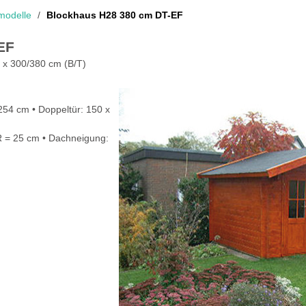
modelle
Blockhaus H28 380 cm DT-EF
EF
x 300/380 cm (B/T)
254 cm • Doppeltür: 150 x
R = 25 cm • Dachneigung: